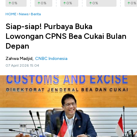
0
%
0
%
0
%
0
%
0
%
HOME
News
Berita
Siap-siap! Purbaya Buka
Lowongan CPNS Bea Cukai Bulan
Depan
Zahwa Madjid,
CNBC Indonesia
07 April 2026 15:04