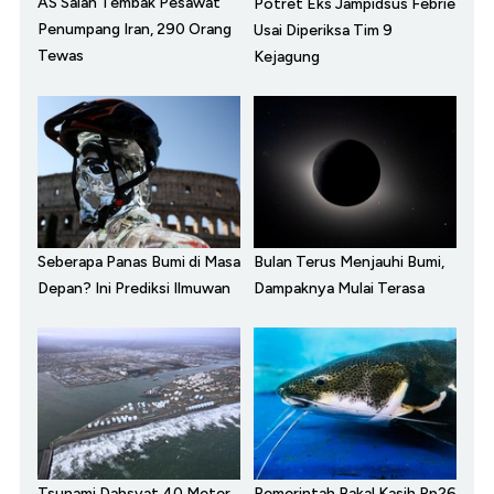
AS Salah Tembak Pesawat
Potret Eks Jampidsus Febrie
Penumpang Iran, 290 Orang
Usai Diperiksa Tim 9
Tewas
Kejagung
Seberapa Panas Bumi di Masa
Bulan Terus Menjauhi Bumi,
Depan? Ini Prediksi Ilmuwan
Dampaknya Mulai Terasa
Tsunami Dahsyat 40 Meter
Pemerintah Bakal Kasih Rp26