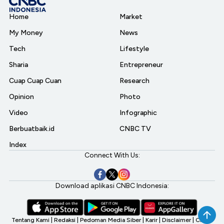
Home
Market
My Money
News
Tech
Lifestyle
Sharia
Entrepreneur
Cuap Cuap Cuan
Research
Opinion
Photo
Video
Infographic
Berbuatbaik.id
CNBC TV
Index
Connect With Us:
Download aplikasi CNBC Indonesia:
Tentang Kami
|
Redaksi
|
Pedoman Media Siber
|
Karir
|
Disclaimer
|
CNBC