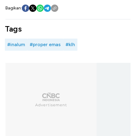
Bagikan:
Tags
#inalum
#proper emas
#klh