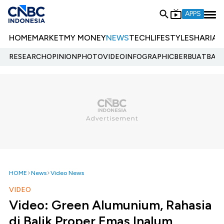
APPS
HOME
MARKET
MY MONEY
NEWS
TECH
LIFESTYLE
SHARIA
E
RESEARCH
OPINION
PHOTO
VIDEO
INFOGRAPHIC
BERBUATBAIK.
HOME
News
Video News
VIDEO
Video: Green Alumunium, Rahasia
di Balik Proper Emas Inalum