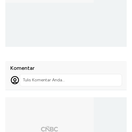
Komentar
Tulis Komentar Anda...