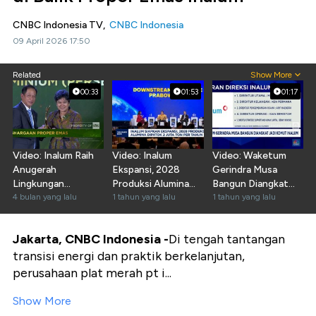
CNBC Indonesia TV,
CNBC Indonesia
09 April 2026 17:50
Related
Show More
00:33
01:53
01:17
Video: Inalum Raih
Video: Inalum
Video: Waketum
Anugerah
Ekspansi, 2028
Gerindra Musa
Lingkungan
Produksi Alumina
Bangun Diangkat
PROPER EMAS
4 bulan yang lalu
Dipatok 2 Juta Ton
1 tahun yang lalu
Jadi Komut Inalum
1 tahun yang lalu
2025
Jakarta, CNBC Indonesia -
Di tengah tantangan
transisi energi dan praktik berkelanjutan,
perusahaan plat merah pt i...
Show More