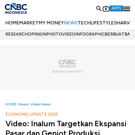
APPS
HOME
MARKET
MY MONEY
NEWS
TECH
LIFESTYLE
SHARIA
E
RESEARCH
OPINION
PHOTO
VIDEO
INFOGRAPHIC
BERBUATBAIK.
HOME
News
Video News
ECONOMIC UPDATE 2025
Video: Inalum Targetkan Ekspansi
Pasar dan Genjot Produksi