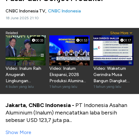
CNBC Indonesia TV,
CNBC Indonesia
18 June 2025 21:10
Related
Show More
00:33
01:53
01:17
Video: Inalum Raih
Video: Inalum
Video: Waketum
Anugerah
Ekspansi, 2028
Gerindra Musa
Lingkungan
Produksi Alumina
Bangun Diangkat
PROPER EMAS
4 bulan yang lalu
Dipatok 2 Juta Ton
1 tahun yang lalu
Jadi Komut Inalum
1 tahun yang lalu
2025
Jakarta, CNBC Indonesia -
PT Indonesia Asahan
Aluminium (Inalum) mencatatkan laba bersih
sebesar USD 123,7 juta pa...
Show More