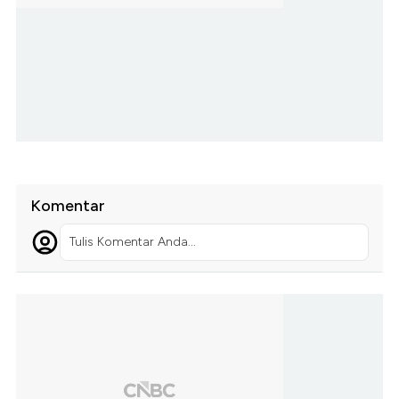
Komentar
Tulis Komentar Anda...