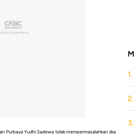
M
1.
2.
3.
gan Purbaya Yudhi Sadewa tidak mempermasalahkan jika