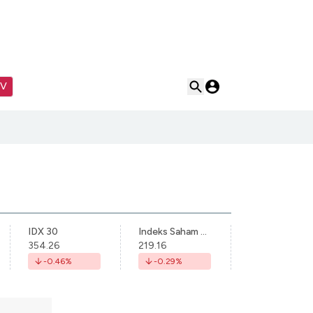
TV
IDX 30
Indeks Saham Syariah Indonesia
354.26
219.16
-0.46
%
-0.29
%