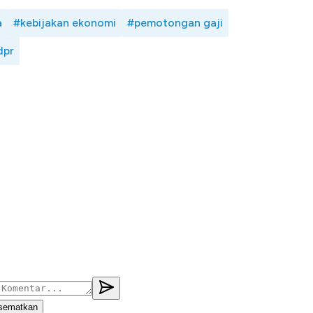
a
#kebijakan ekonomi
#pemotongan gaji
dpr