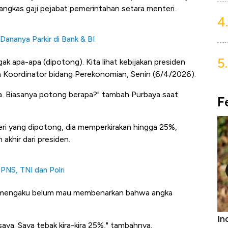
kas gaji pejabat pemerintahan setara menteri.
4.
ananya Parkir di Bank & BI
5.
gak apa-apa (dipotong). Kita lihat kebijakan presiden
an Koordinator bidang Perekonomian, Senin (6/4/2026).
a. Biasanya potong berapa?" tambah Purbaya saat
F
ri yang dipotong, dia memperkirakan hingga 25%,
khir dari presiden.
 PNS, TNI dan Polri
ia mengaku belum mau membenarkan bahwa angka
niture &
Industri Susu Jadi Bintang Baru Ekonomi
5 
aya. Saya tebak kira-kira 25%," tambahnya.