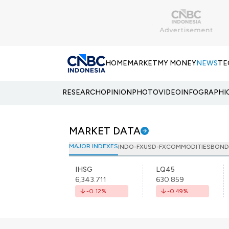
HOME
MARKET
MY MONEY
NEWS
TE
RESEARCH
OPINION
PHOTO
VIDEO
INFOGRAPHI
MARKET DATA
MAJOR INDEXES
INDO-FX
USD-FX
COMMODITIES
BOND
IHSG
LQ45
6,343.711
630.859
-0.12
%
-0.49
%