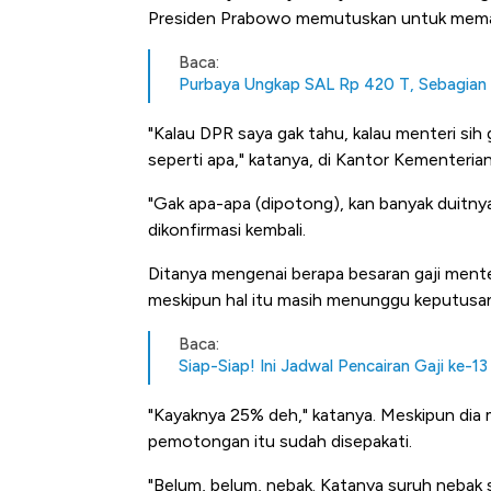
Presiden Prabowo memutuskan untuk memang
Baca:
Purbaya Ungkap SAL Rp 420 T, Sebagian D
"Kalau DPR saya gak tahu, kalau menteri sih 
seperti apa," katanya, di Kantor Kementeri
"Gak apa-apa (dipotong), kan banyak duitny
dikonfirmasi kembali.
Ditanya mengenai berapa besaran gaji mente
meskipun hal itu masih menunggu keputusan a
Baca:
Siap-Siap! Ini Jadwal Pencairan Gaji ke-13
"Kayaknya 25% deh," katanya. Meskipun d
pemotongan itu sudah disepakati.
Bangkit dari Kubur! Bisnis Fur
"Belum, belum, nebak. Katanya suruh nebak s