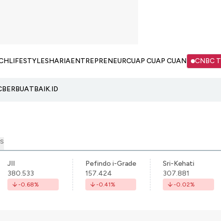
CH
LIFESTYLE
SHARIA
ENTREPRENEUR
CUAP CUAP CUAN
CNBC 
C
BERBUATBAIK.ID
S
JII
Pefindo i-Grade
Sri-Kehati
380.533
157.424
307.881
-0.68
%
-0.41
%
-0.02
%