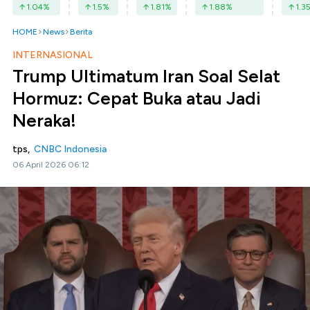
1.04
%
1.5
%
1.81
%
1.88
%
1.3
HOME
News
Berita
INTERNASIONAL
Trump Ultimatum Iran Soal Selat
Hormuz: Cepat Buka atau Jadi
Neraka!
tps,
CNBC Indonesia
06 April 2026 06:12