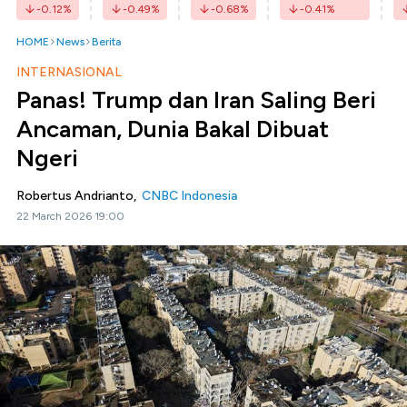
-0.12
%
-0.49
%
-0.68
%
-0.41
%
HOME
News
Berita
INTERNASIONAL
Panas! Trump dan Iran Saling Beri
Ancaman, Dunia Bakal Dibuat
Ngeri
Robertus Andrianto,
CNBC Indonesia
22 March 2026 19:00