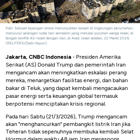
Foto: Sebuah tayangan drone menunjukkan kawah di lingkungan perumahan,
menyusul serangan rudal Iran semalam yang melukai puluhan warga Israel, di
tengah konflik AS-Israel dengan Iran, di Arad, Israel selatan, 22 Maret 2026.
(REUTERS/Dedi Hayun)
Jakarta, CNBC Indonesia
- Presiden Amerika
Serikat (AS) Donald Trump dan pemerintah Iran
mengancam akan meningkatkan eskalasi perang
mereka, menargetkan fasilitas energi, dan bahan
bakar di Teluk, yang dapat kembali mengacaukan
pasar energi serta keuangan global termasuk
berpotensi menciptakan krisis regional.
Pada hari Sabtu (21/3/2026), Trump mengancam
akan "menghancurkan" pembangkit listrik Iran jika
Teheran tidak sepenuhnya membuka kembali Selat
Hormuz dalam waktu 48 jam. Iran merespons