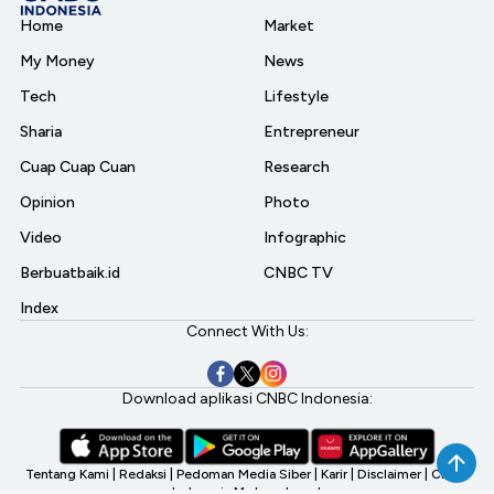
Home
Market
My Money
News
Tech
Lifestyle
Sharia
Entrepreneur
Cuap Cuap Cuan
Research
Opinion
Photo
Video
Infographic
Berbuatbaik.id
CNBC TV
Index
Connect With Us:
Download aplikasi CNBC Indonesia:
Tentang Kami
|
Redaksi
|
Pedoman Media Siber
|
Karir
|
Disclaimer
|
CNBC
Indonesia My Investment