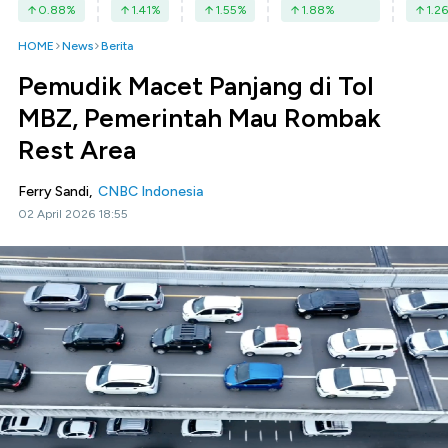
0.88
%
1.41
%
1.55
%
1.88
%
1.26
HOME
News
Berita
Pemudik Macet Panjang di Tol
MBZ, Pemerintah Mau Rombak
Rest Area
Ferry Sandi,
CNBC Indonesia
02 April 2026 18:55