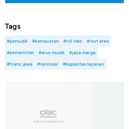
Tags
#pemudik
#kemacetan
#tol mbz
#rest area
#pemerintah
#arus mudik
#jasa marga
#trans jawa
#renovasi
#kapasitas layanan