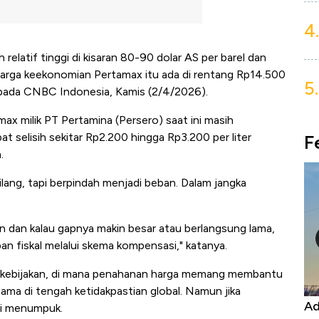
4.
relatif tinggi di kisaran 80-90 dolar AS per barel dan
 harga keekonomian Pertamax itu ada di rentang Rp14.500
5.
kepada CNBC Indonesia, Kamis (2/4/2026).
ax milik PT Pertamina (Persero) saat ini masih
pat selisih sekitar Rp2.200 hingga Rp3.200 per liter
F
.
hilang, tapi berpindah menjadi beban. Dalam jangka
an dan kalau gapnya makin besar atau berlangsung lama,
n fiskal melalui skema kompensasi," katanya.
ema kebijakan, di mana penahanan harga memang membantu
tama di tengah ketidakpastian global. Namun jika
or, Harga
Adu Panas Kinerja Emiten Minyak RI,
lai menumpuk.