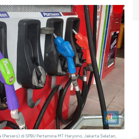
 (Persero) di SPBU Pertamina MT Haryono, Jakarta Selatan,