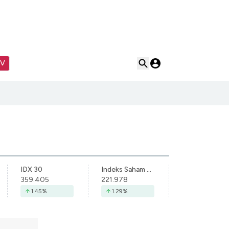
TV
IDX 30
Indeks Saham Syariah Indonesia
359.405
221.978
1.45
%
1.29
%