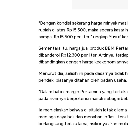
"Dengan kondisi sekarang harga minyak masih 
rupiah di atas Rp15.500, maka secara kasar
sampai Rp15.500 per liter," ungkap Yusuf 
Sementara itu, harga jual produk BBM Pertam
dibanderol Rp12.300 per liter. Artinya, terda
dibandingkan dengan harga keekonomiannya
Menurut dia, selisih ini pada dasarnya tidak 
pendek, biasanya ditahan oleh badan usaha.
"Dalam hal ini margin Pertamina yang tertek
pada akhirnya berpotensi masuk sebagai beba
Ia menjelaskan bahwa di situlah letak dil
menjaga daya beli dan menahan inflasi, teru
Kongo Tutup Keran Eksp
berlangsung terlalu lama, risikonya akan mu