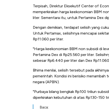
Tembaga Terbang ke Zo
Terpisah, Direktur Eksekutif Center of Ec
memperkirakan harga keekonomian BBM non s
liter. Sementara itu, untuk Pertamina Dex di
Dengan demikian, terdapat selisih yang cuku
Untuk Pertamax, selisihnya mencapai sekita
Rp11.060 per liter.
"Harga keekonomian BBM non subsidi di lev
Pertamina Dex di Rp25.560 per liter. Selis
sebesar Rp6.440 per liter dan Dex Rp11.060 p
Bhima menilai, selisih tersebut pada akhir
pemerintah. Kondisi ini berisiko menambah 
negara (APBN).
"Purbaya bilang bengkak Rp100 triliun subsi
diperkirakan kebutuhan di atas Rp130-150 tril
Baca: