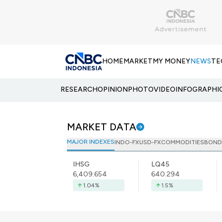
HOME
MARKET
MY MONEY
NEWS
TE
RESEARCH
OPINION
PHOTO
VIDEO
INFOGRAPHI
MARKET DATA
MAJOR INDEXES
INDO-FX
USD-FX
COMMODITIES
BOND
IHSG
LQ45
6,409.654
640.294
1.04
%
1.5
%