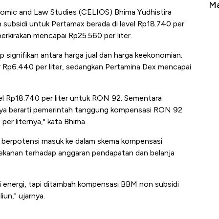
na Berbahaya
Mana yang Cuannya Paling Menyala?
onomic and Law Studies (CELIOS) Bhima Yudhistira
ubsidi untuk Pertamax berada di level Rp18.740 per
perkirakan mencapai Rp25.560 per liter.
p signifikan antara harga jual dan harga keekonomian.
r Rp6.440 per liter, sedangkan Pertamina Dex mencapai
el Rp18.740 per liter untuk RON 92. Sementara
ihnya berarti pemerintah tanggung kompensasi RON 92
er liternya," kata Bhima.
nya berpotensi masuk ke dalam skema kompensasi
tekanan terhadap anggaran pendapatan dan belanja
di energi, tapi ditambah kompensasi BBM non subsidi
iun," ujarnya.