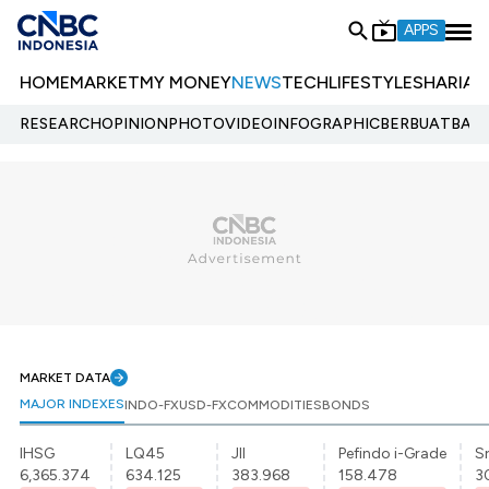
APPS
HOME
MARKET
MY MONEY
NEWS
TECH
LIFESTYLE
SHARIA
E
RESEARCH
OPINION
PHOTO
VIDEO
INFOGRAPHIC
BERBUATBAIK.
MARKET DATA
MAJOR INDEXES
INDO-FX
USD-FX
COMMODITIES
BONDS
IHSG
LQ45
JII
Pefindo i-Grade
Sr
6,365.374
634.125
383.968
158.478
3