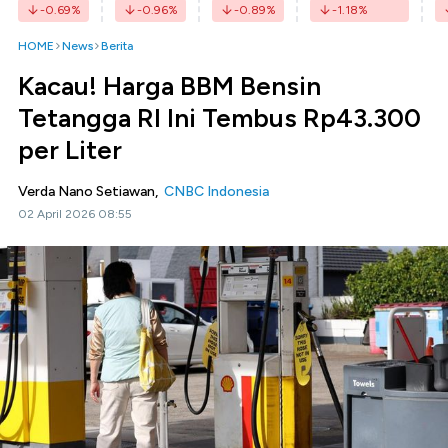
-0.69
%
-0.96
%
-0.89
%
-1.18
%
HOME
News
Berita
Kacau! Harga BBM Bensin
Tetangga RI Ini Tembus Rp43.300
per Liter
Verda Nano Setiawan,
CNBC Indonesia
02 April 2026 08:55