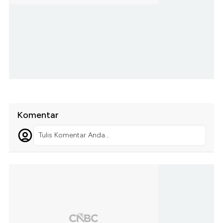
Komentar
Tulis Komentar Anda...