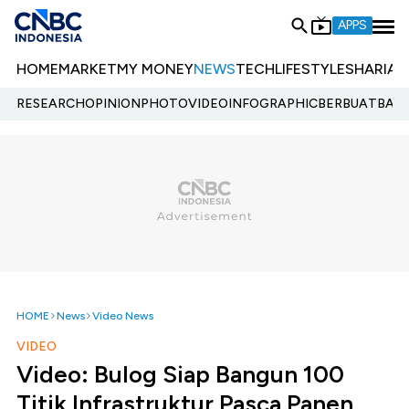
APPS
HOME
MARKET
MY MONEY
NEWS
TECH
LIFESTYLE
SHARIA
E
RESEARCH
OPINION
PHOTO
VIDEO
INFOGRAPHIC
BERBUATBAIK.
HOME
News
Video News
VIDEO
Video: Bulog Siap Bangun 100
Titik Infrastruktur Pasca Panen