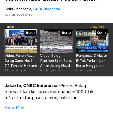
CNBC Indonesia,
CNBC Indonesia
02 April 2026 19:30
Related
Show More
01:25
01:02
04:16
Video: Panen Raya,
Video: Bulog
Pengamat: 3 Alasan
Bulog Capai Hasil
Pastikan Stok Beras
RI Tak Perlu Impor
7,2 Ton per Hektare
Aman Jelang Natal
Beras Hingga Juni
9 bulan yang lalu
& Tahun Baru
9 bulan yang lalu
5 tahun yang lalu
Jakarta, CNBC Indonesia -
Perum Bulog
memastikan kesiapan membangun 100 titik
infrastruktur pasca panen, hal itu un...
Show More