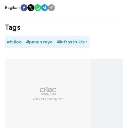
Bagikan:
Tags
#bulog
#panen raya
#infrastruktur