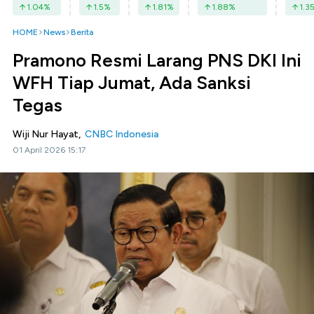
1.04
%
1.5
%
1.81
%
1.88
%
1.3
HOME
News
Berita
Pramono Resmi Larang PNS DKI Ini
WFH Tiap Jumat, Ada Sanksi
Tegas
Wiji Nur Hayat,
CNBC Indonesia
01 April 2026 15:17