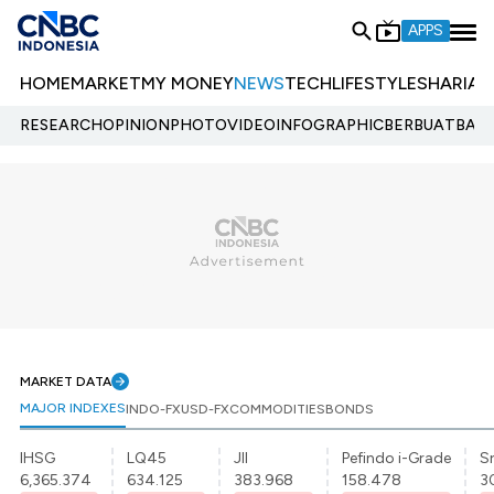
APPS
HOME
MARKET
MY MONEY
NEWS
TECH
LIFESTYLE
SHARIA
E
RESEARCH
OPINION
PHOTO
VIDEO
INFOGRAPHIC
BERBUATBAIK.
MARKET DATA
MAJOR INDEXES
INDO-FX
USD-FX
COMMODITIES
BONDS
IHSG
LQ45
JII
Pefindo i-Grade
Sr
6,365.374
634.125
383.968
158.478
3