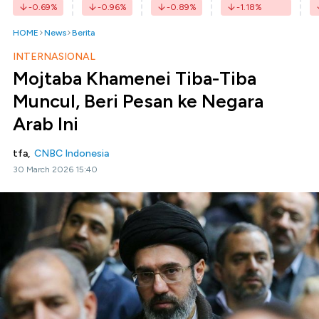
-0.69
%
-0.96
%
-0.89
%
-1.18
%
HOME
News
Berita
INTERNASIONAL
Mojtaba Khamenei Tiba-Tiba
Muncul, Beri Pesan ke Negara
Arab Ini
tfa,
CNBC Indonesia
30 March 2026 15:40