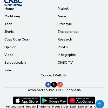
Home
Market
My Money
News
Tech
Lifestyle
Sharia
Entrepreneur
Cuap Cuap Cuan
Research
Opinion
Photo
Video
Infographic
Berbuatbaik.id
CNBC TV
Index
Connect With Us:
Download aplikasi CNBC Indonesia:
Tentang Kami
|
Redaksi
|
Pedoman Media Siber
|
Karir
|
Disclaimer
|
CNBC