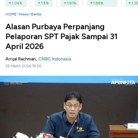
1.04
%
1.5
%
1.81
%
1.88
%
1.3
HOME
News
Berita
Alasan Purbaya Perpanjang
Pelaporan SPT Pajak Sampai 31
April 2026
Arrijal Rachman,
CNBC Indonesia
25 March 2026 19:20