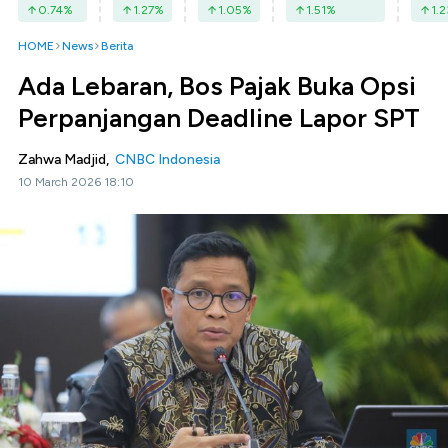
0.74
%
1.27
%
1.05
%
1.51
%
1.2
HOME
News
Berita
Ada Lebaran, Bos Pajak Buka Opsi
Perpanjangan Deadline Lapor SPT
Zahwa Madjid,
CNBC Indonesia
10 March 2026 18:10