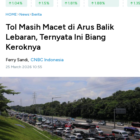
1.04
%
1.5
%
1.81
%
1.88
%
1.3
HOME
News
Berita
Tol Masih Macet di Arus Balik
Lebaran, Ternyata Ini Biang
Keroknya
Ferry Sandi,
CNBC Indonesia
25 March 2026 10:55