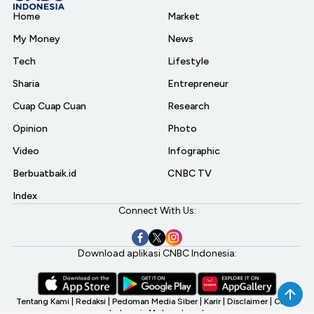
Home
Market
My Money
News
Tech
Lifestyle
Sharia
Entrepreneur
Cuap Cuap Cuan
Research
Opinion
Photo
Video
Infographic
Berbuatbaik.id
CNBC TV
Index
Connect With Us:
Download aplikasi CNBC Indonesia:
Tentang Kami
|
Redaksi
|
Pedoman Media Siber
|
Karir
|
Disclaimer
|
CNBC
Indonesia My Investment