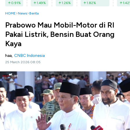
0.91
%
1.49
%
1.26
%
1.82
%
1.42
HOME
News
Berita
Prabowo Mau Mobil-Motor di RI
Pakai Listrik, Bensin Buat Orang
Kaya
haa,
CNBC Indonesia
25 March 2026 08:05