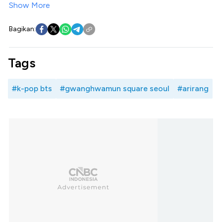
Show More
Bagikan:
Tags
#k-pop bts
#gwanghwamun square seoul
#arirang