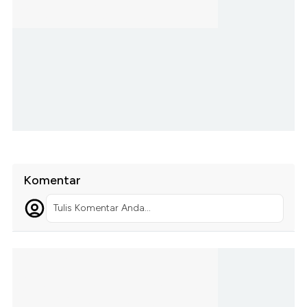
Komentar
Tulis Komentar Anda...