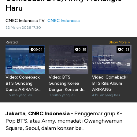
Haru
CNBC Indonesia TV,
CNBC Indonesia
22 March 2026 17:30
Related
Show More
09:04
01:35
01:23
Video: Comeback
Video: BTS
Video: Comeback!
BTS Guncang
Guncang Korea
BTS Rilis Album
Dunia, ARIRANG
Dengan Konser di
ARIRANG
Goyang Dari
3 bulan yang lalu
Stadion Goyang
3 bulan yang lalu
4 bulan yang lalu
Jantung Seoul
Jakarta, CNBC Indonesia -
Penggemar grup K-
Pop BTS, atau Army, memadati Gwanghwamun
Square, Seoul, dalam konser be...