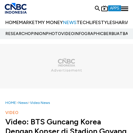
APPS
HOME
MARKET
MY MONEY
NEWS
TECH
LIFESTYLE
SHARIA
E
RESEARCH
OPINION
PHOTO
VIDEO
INFOGRAPHIC
BERBUATBAIK.
HOME
News
Video News
VIDEO
Video: BTS Guncang Korea
Dengan Konser di Stadion Goyang