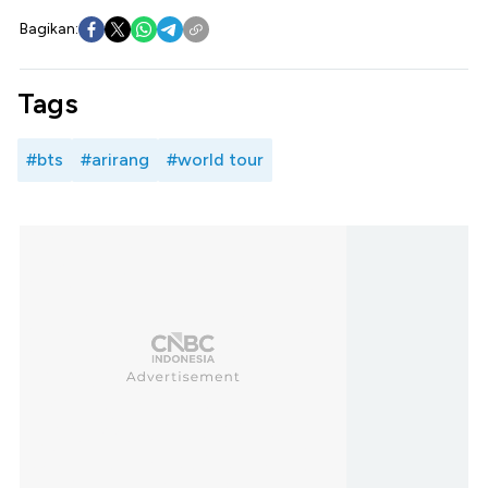
Bagikan:
Tags
#bts
#arirang
#world tour