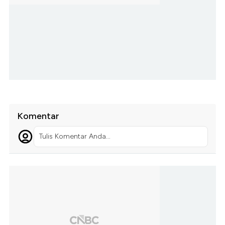
Komentar
Tulis Komentar Anda...