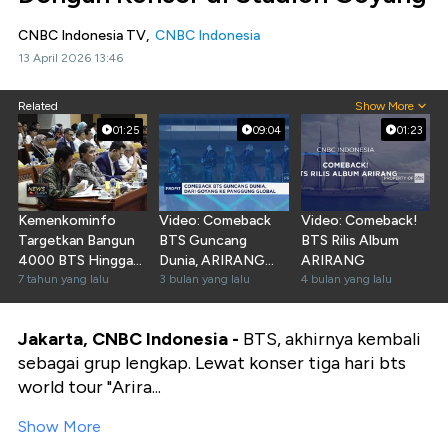
CNBC Indonesia TV,
CNBC Indonesia
13 April 2026 13:46
Related
Show More
01:25
09:04
01:23
Kemenkominfo
Video: Comeback
Video: Comeback!
Targetkan Bangun
BTS Guncang
BTS Rilis Album
4000 BTS Hingga
Dunia, ARIRANG
ARIRANG
2020
7 tahun yang lalu
Goyang Dari
3 bulan yang lalu
4 bulan yang lalu
Jantung Seoul
Jakarta, CNBC Indonesia -
BTS,
akhirnya kembali
sebagai grup lengkap. Lewat konser tiga hari bts
world tour "Arira...
Show More