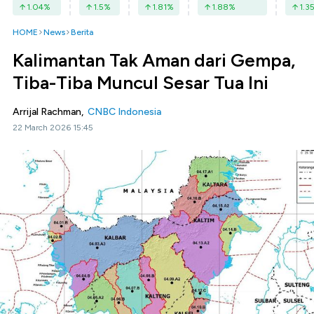
1.04
%
1.5
%
1.81
%
1.88
%
1.3
HOME
News
Berita
Kalimantan Tak Aman dari Gempa,
Tiba-Tiba Muncul Sesar Tua Ini
Arrijal Rachman,
CNBC Indonesia
22 March 2026 15:45