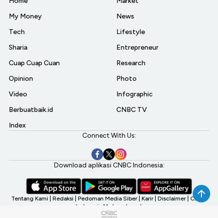
Home
Market
My Money
News
Tech
Lifestyle
Sharia
Entrepreneur
Cuap Cuap Cuan
Research
Opinion
Photo
Video
Infographic
Berbuatbaik.id
CNBC TV
Index
Connect With Us:
Download aplikasi CNBC Indonesia:
Tentang Kami
|
Redaksi
|
Pedoman Media Siber
|
Karir
|
Disclaimer
|
CNBC
Indonesia My Investment
©2026 CNBC Indonesia, A Transmedia Company