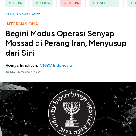
0.13
%
0.06
%
-0.13
%
0.24
%
0
HOME
News
Berita
INTERNASIONAL
Begini Modus Operasi Senyap
Mossad di Perang Iran, Menyusup
dari Sini
Romys Binekasri,
CNBC Indonesia
19 March 2026 10:00