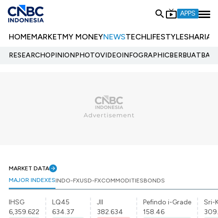
APPS
HOME
MARKET
MY MONEY
NEWS
TECH
LIFESTYLE
SHARIA
E
RESEARCH
OPINION
PHOTO
VIDEO
INFOGRAPHIC
BERBUATBAIK.
MARKET DATA
MAJOR INDEXES
INDO-FX
USD-FX
COMMODITIES
BONDS
IHSG
LQ45
JII
Pefindo i-Grade
Sri-
6,359.622
634.37
382.634
158.46
309