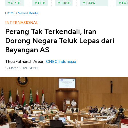
0.71
%
1.11
%
1.48
%
1.33
%
1.01
HOME
News
Berita
INTERNASIONAL
Perang Tak Terkendali, Iran
Dorong Negara Teluk Lepas dari
Bayangan AS
Thea Fathanah Arbar,
CNBC Indonesia
17 March 2026 14:20