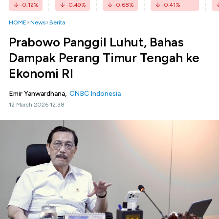
-0.12
%
-0.49
%
-0.68
%
-0.41
%
HOME
News
Berita
Prabowo Panggil Luhut, Bahas
Dampak Perang Timur Tengah ke
Ekonomi RI
Emir Yanwardhana,
CNBC Indonesia
12 March 2026 12:38