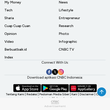
My Money
News
Tech
Lifestyle
Sharia
Entrepreneur
Cuap Cuap Cuan
Research
Opinion
Photo
Video
Infographic
Berbuatbaik.id
CNBC TV
Index
Connect With Us:
Download aplikasi CNBC Indonesia:
Tentang Kami
|
Redaksi
|
Pedoman Media Siber
|
Karir
|
Disclaimer
|
CNBC
Indonesia My Investment
©2026 CNBC Indonesia, A Transmedia Company