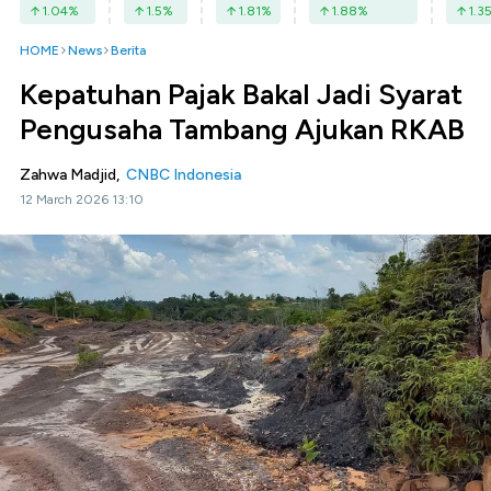
1.04
%
1.5
%
1.81
%
1.88
%
1.3
HOME
News
Berita
Kepatuhan Pajak Bakal Jadi Syarat
Pengusaha Tambang Ajukan RKAB
Zahwa Madjid,
CNBC Indonesia
12 March 2026 13:10