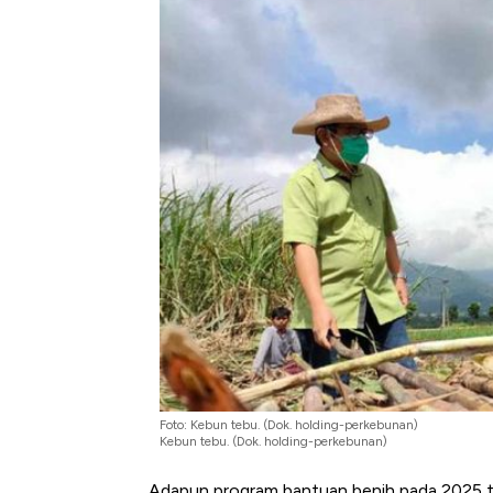
Tembaga Terbang ke Zona B
Foto: Kebun tebu. (Dok. holding-perkebunan)
Kebun tebu. (Dok. holding-perkebunan)
Adapun program bantuan benih pada 2025 ter