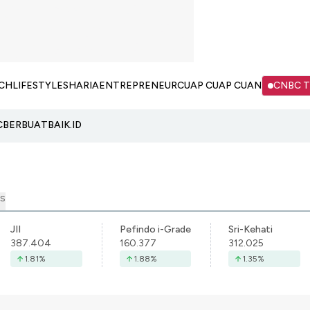
CH
LIFESTYLE
SHARIA
ENTREPRENEUR
CUAP CUAP CUAN
CNBC 
C
BERBUATBAIK.ID
S
JII
Pefindo i-Grade
Sri-Kehati
387.404
160.377
312.025
1.81
%
1.88
%
1.35
%