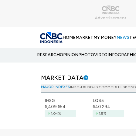
HOME
MARKET
MY MONEY
NEWS
TE
RESEARCH
OPINION
PHOTO
VIDEO
INFOGRAPHI
MARKET DATA
MAJOR INDEXES
INDO-FX
USD-FX
COMMODITIES
BOND
IHSG
LQ45
6,409.654
640.294
1.04
%
1.5
%