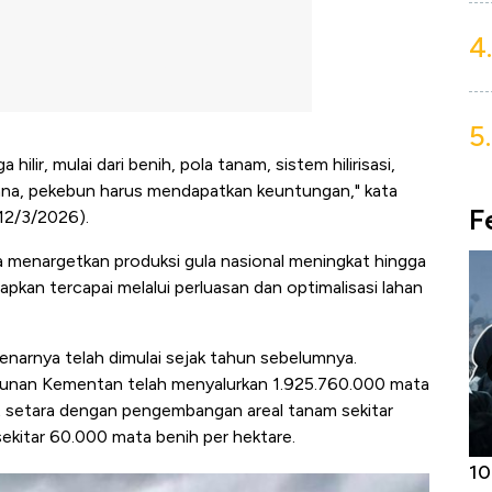
4.
5.
lir, mulai dari benih, pola tanam, sistem hilirisasi,
ana, pekebun harus mendapatkan keuntungan," kata
F
12/3/2026).
a menargetkan produksi gula nasional meningkat hingga
rapkan tercapai melalui perluasan dan optimalisasi lahan
arnya telah dimulai sejak tahun sebelumnya.
ebunan Kementan telah menyalurkan 1.925.760.000 mata
t setara dengan pengembangan areal tanam sekitar
ekitar 60.000 mata benih per hektare.
Harga
Adu Panas Kinerja Emiten Minyak RI,
10