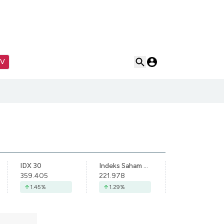
TV
IDX 30
Indeks Saham Syariah Indonesia
359.405
221.978
1.45
%
1.29
%