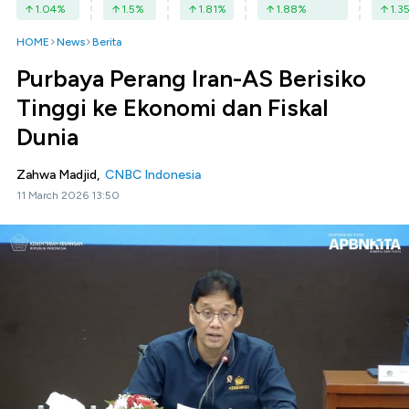
1.04
%
1.5
%
1.81
%
1.88
%
1.3
HOME
News
Berita
Purbaya Perang Iran-AS Berisiko
Tinggi ke Ekonomi dan Fiskal
Dunia
Zahwa Madjid,
CNBC Indonesia
11 March 2026 13:50