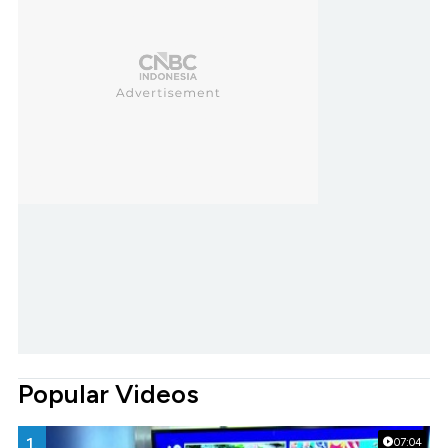
Popular Videos
1.
07:04