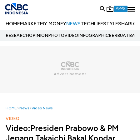
APPS
HOME
MARKET
MY MONEY
NEWS
TECH
LIFESTYLE
SHARIA
E
RESEARCH
OPINION
PHOTO
VIDEO
INFOGRAPHIC
BERBUATBAIK.
HOME
News
Video News
VIDEO
Video:Presiden Prabowo & PM
Jepang Takaichi Bakal Kopdar