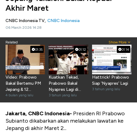
Akhir Maret
CNBC Indonesia TV,
CNBC Indonesia
06 March 2026 14:28
Related
Show More
01:35
01:12
01:14
Video: Prabowo
Kuatkan Tekad,
Hattrick! Prabowo
Bakal Bertemu PM
Prabowo Bakal
Siap 'Nyapres' Lagi
Jepang & 12
Nyapres Lagi di
3 tahun yang lalu
Pengusaha Besar
4 bulan yang lalu
2024
3 tahun yang lalu
Hari Ini
Jakarta, CNBC Indonesia-
Presiden RI Prabowo
Subianto dikabarkan akan melakukan lawatan ke
Jepang di akhir Maret 2...