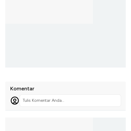
Komentar
Tulis Komentar Anda...