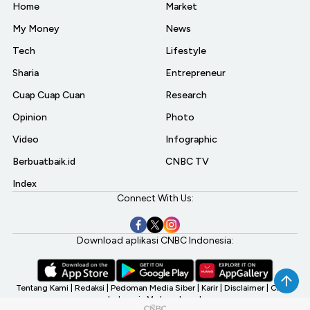
Home
Market
My Money
News
Tech
Lifestyle
Sharia
Entrepreneur
Cuap Cuap Cuan
Research
Opinion
Photo
Video
Infographic
Berbuatbaik.id
CNBC TV
Index
Connect With Us:
Download aplikasi CNBC Indonesia:
Tentang Kami
|
Redaksi
|
Pedoman Media Siber
|
Karir
|
Disclaimer
|
CNBC
Indonesia My Investment
©2026 CNBC Indonesia, A Transmedia Company