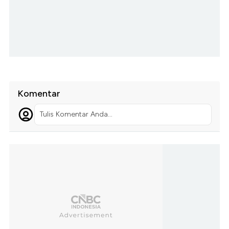
Komentar
Tulis Komentar Anda...