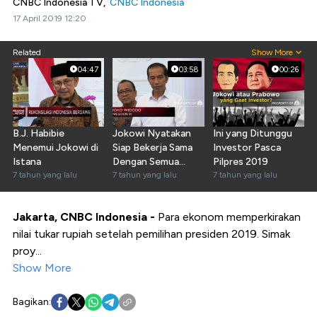
CNBC Indonesia TV,
CNBC Indonesia
17 April 2019 12:20
Related
Show More
04:47
03:58
00:26
B.J. Habibie
Jokowi Nyatakan
Ini yang Ditunggu
Menemui Jokowi di
Siap Bekerja Sama
Investor Pasca
Istana
Dengan Semua
Pilpres 2019
7 tahun yang lalu
Pihak
7 tahun yang lalu
7 tahun yang lalu
Jakarta, CNBC Indonesia -
Para ekonom memperkirakan
nilai tukar rupiah setelah pemilihan presiden 2019. Simak
proy...
Show More
Bagikan: