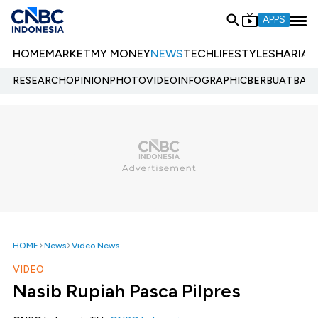
APPS
HOME
MARKET
MY MONEY
NEWS
TECH
LIFESTYLE
SHARIA
E
RESEARCH
OPINION
PHOTO
VIDEO
INFOGRAPHIC
BERBUATBAIK.
HOME
News
Video News
VIDEO
Nasib Rupiah Pasca Pilpres