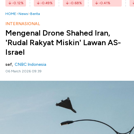
-0.12
%
-0.49
%
-0.68
%
-0.41
%
HOME
News
Berita
INTERNASIONAL
Mengenal Drone Shahed Iran,
'Rudal Rakyat Miskin' Lawan AS-
Israel
sef,
CNBC Indonesia
06 March 2026 09:39