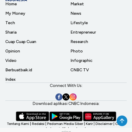
Home
Market
My Money
News
Tech
Lifestyle
Sharia
Entrepreneur
Cuap Cuap Cuan
Research
Opinion
Photo
Video
Infographic
Berbuatbaik.id
CNBC TV
Index
Connect With Us:
Download aplikasi CNBC Indonesia:
Tentang Kami
|
Redaksi
|
Pedoman Media Siber
|
Karir
|
Disclaimer
|
CNBC
Indonesia My Investment