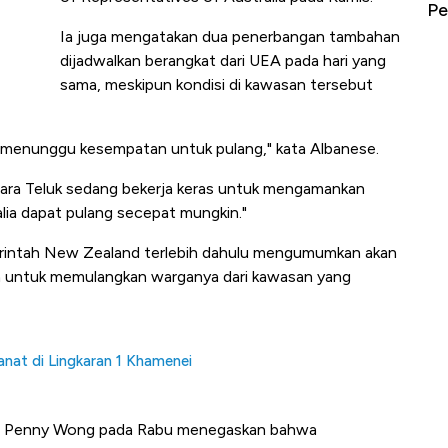
erbahaya
Mana yang Cuannya Paling Menyala?
Pe
Ia juga mengatakan dua penerbangan tambahan
dijadwalkan berangkat dari UEA pada hari yang
sama, meskipun kondisi di kawasan tersebut
g menunggu kesempatan untuk pulang," kata Albanese.
gara Teluk sedang bekerja keras untuk mengamankan
lia dapat pulang secepat mungkin."
emerintah New Zealand terlebih dahulu mengumumkan akan
 untuk memulangkan warganya dari kawasan yang
anat di Lingkaran 1 Khamenei
lia Penny Wong pada Rabu menegaskan bahwa