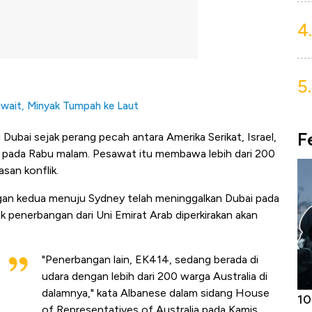
4.
5.
uwait, Minyak Tumpah ke Laut
F
ubai sejak perang pecah antara Amerika Serikat, Israel,
ey pada Rabu malam. Pesawat itu membawa lebih dari 200
asan konflik.
n kedua menuju Sydney telah meninggalkan Dubai pada
 penerbangan dari Uni Emirat Arab diperkirakan akan
"Penerbangan lain, EK414, sedang berada di
udara dengan lebih dari 200 warga Australia di
dalamnya," kata Albanese dalam sidang House
Harga
Adu Panas Kinerja Emiten Minyak RI,
10
of Representatives of Australia pada Kamis.