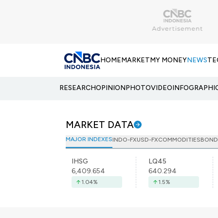
HOME
MARKET
MY MONEY
NEWS
TE
RESEARCH
OPINION
PHOTO
VIDEO
INFOGRAPHI
MARKET DATA
MAJOR INDEXES
INDO-FX
USD-FX
COMMODITIES
BOND
IHSG
LQ45
6,409.654
640.294
1.04
%
1.5
%