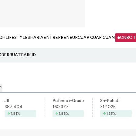
CH
LIFESTYLE
SHARIA
ENTREPRENEUR
CUAP CUAP CUAN
CNBC 
C
BERBUATBAIK.ID
S
JII
Pefindo i-Grade
Sri-Kehati
387.404
160.377
312.025
1.81
%
1.88
%
1.35
%