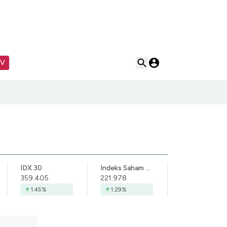
TV
IDX 30
Indeks Saham Syariah Indonesia
359.405
221.978
1.45
%
1.29
%