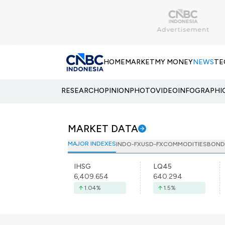
HOME
MARKET
MY MONEY
NEWS
TE
RESEARCH
OPINION
PHOTO
VIDEO
INFOGRAPHI
MARKET DATA
MAJOR INDEXES
INDO-FX
USD-FX
COMMODITIES
BOND
IHSG
LQ45
6,409.654
640.294
1.04
%
1.5
%