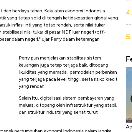
4.
t dan berdaya tahan. Kekuatan ekonomi Indonesia
k yang tetap solid di tengah ketidakpastian global yang
suk inflasi inti yang tetap rendah, serta nilai tukar
stabilisasi nilai tukar di pasar NDF luar negeri (off-
5.
asar dalam negeri," ujar Perry dalam keterangan
F
Perry pun menjelaskan stabilitas sistem
keuangan juga tetap terjaga baik, ditopang
likuiditas yang memadai, permodalan perbankan
yang terjaga pada level tinggi, serta risiko kredit
yang rendah.
Selain itu, digitalisasi sistem pembayaran yang
meluas, ditopang oleh infrastruktur yang stabil,
dan struktur industri yang sehat turut
Kongo Tutup Keran Ekspor, Harga
Ad
prospek pertumbuhan ekonomi Indonesia dalam jangka