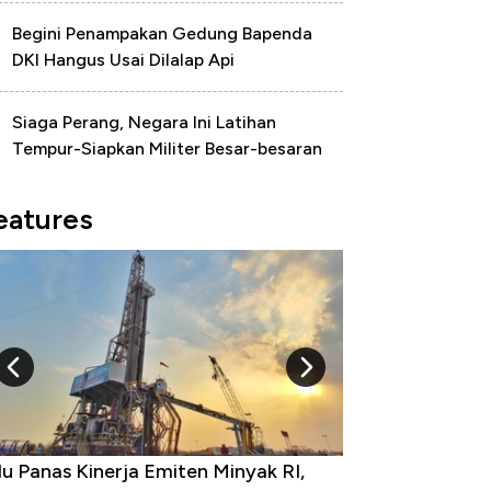
Begini Penampakan Gedung Bapenda
DKI Hangus Usai Dilalap Api
Siaga Perang, Negara Ini Latihan
Tempur-Siapkan Militer Besar-besaran
eatures
u Panas Kinerja Emiten Minyak RI,
10 Provinsi den