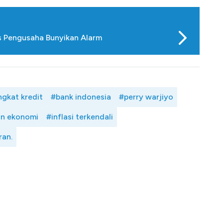
os Pengusaha Bunyikan Alarm
ngkat kredit
#bank indonesia
#perry warjiyo
n ekonomi
#inflasi terkendali
an.