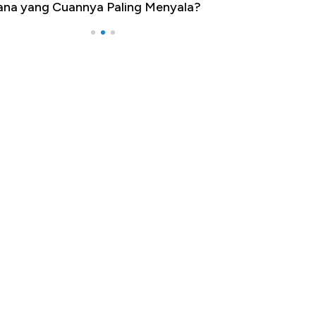
na yang Cuannya Paling Menyala?
Pengangguran Te