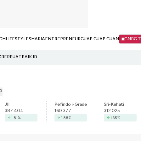
CH
LIFESTYLE
SHARIA
ENTREPRENEUR
CUAP CUAP CUAN
CNBC 
C
BERBUATBAIK.ID
S
JII
Pefindo i-Grade
Sri-Kehati
387.404
160.377
312.025
1.81
%
1.88
%
1.35
%