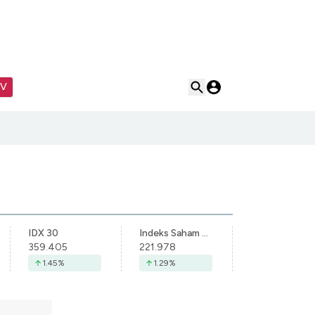
TV
IDX 30
Indeks Saham Syariah Indonesia
359.405
221.978
1.45
%
1.29
%