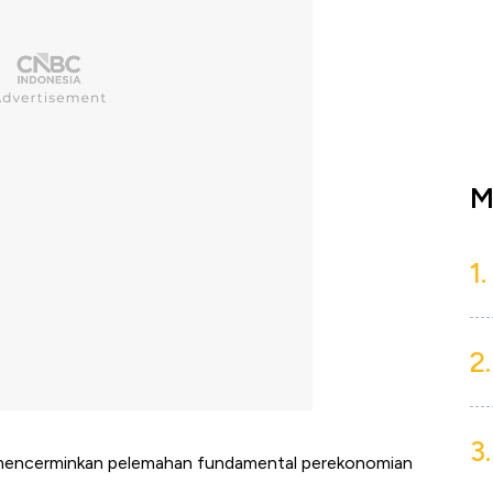
M
1.
2.
3.
k mencerminkan pelemahan fundamental perekonomian