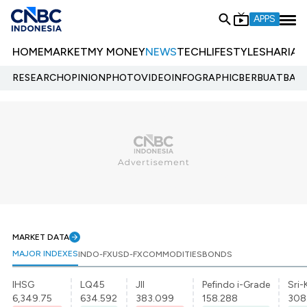
APPS
HOME
MARKET
MY MONEY
NEWS
TECH
LIFESTYLE
SHARIA
E
RESEARCH
OPINION
PHOTO
VIDEO
INFOGRAPHIC
BERBUATBAIK.
MARKET DATA
MAJOR INDEXES
INDO-FX
USD-FX
COMMODITIES
BONDS
IHSG
LQ45
JII
Pefindo i-Grade
Sri-
6,349.75
634.592
383.099
158.288
308