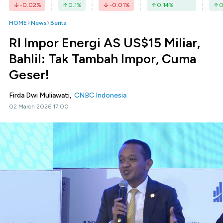
-0.02
%
0.1
%
-0.01
%
0.14
%
0
HOME
News
Berita
RI Impor Energi AS US$15 Miliar,
Bahlil: Tak Tambah Impor, Cuma
Geser!
Firda Dwi Muliawati,
CNBC Indonesia
02 March 2026 17:00