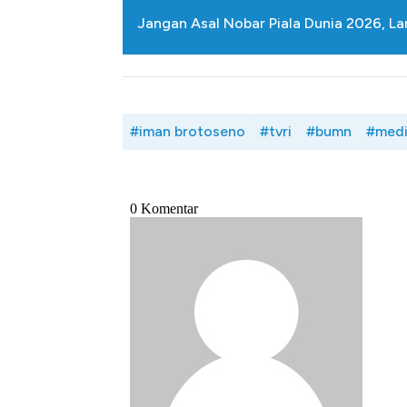
Tembaga Terbang ke Zona B
Jangan Asal Nobar Piala Dunia 2026, La
#iman brotoseno
#tvri
#bumn
#med