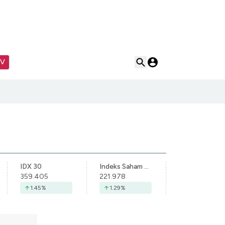
TV
IDX 30
Indeks Saham Syariah Indonesia
359.405
221.978
1.45
%
1.29
%