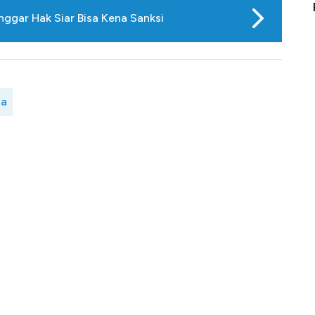
erbahaya
Mana yang Cuannya Paling Menyala?
Pe
nggar Hak Siar Bisa Kena Sanksi
ia