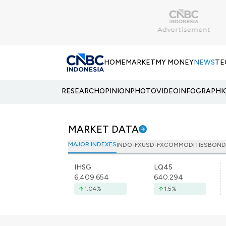
HOME
MARKET
MY MONEY
NEWS
TE
RESEARCH
OPINION
PHOTO
VIDEO
INFOGRAPHI
MARKET DATA
MAJOR INDEXES
INDO-FX
USD-FX
COMMODITIES
BOND
IHSG
LQ45
6,409.654
640.294
1.04
%
1.5
%