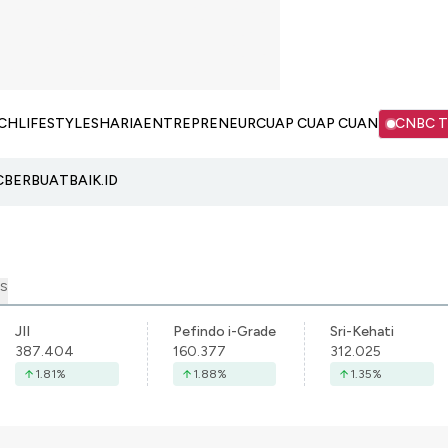
CH
LIFESTYLE
SHARIA
ENTREPRENEUR
CUAP CUAP CUAN
CNBC 
C
BERBUATBAIK.ID
S
JII
Pefindo i-Grade
Sri-Kehati
387.404
160.377
312.025
1.81
%
1.88
%
1.35
%