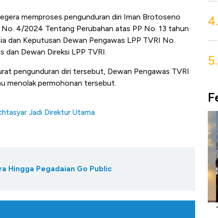
egera memproses pengunduran diri Iman Brotoseno
4.
h No. 4/2024 Tentang Perubahan atas PP No. 13 tahun
nesia dan Keputusan Dewan Pengawas LPP TVRI No.
 dan Dewan Direksi LPP TVRI.
5.
 surat pengunduran diri tersebut, Dewan Pengawas TVRI
tau menolak permohonan tersebut.
F
tasyar Jadi Direktur Utama
ra Hingga Pegadaian Go Public
Harga
Adu Panas Kinerja Emiten Minyak RI,
10