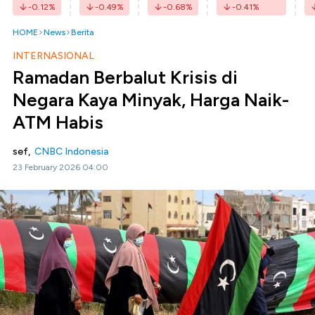
-0.12
%
-0.49
%
-0.68
%
-0.41
%
HOME
News
Berita
INTERNASIONAL
Ramadan Berbalut Krisis di
Negara Kaya Minyak, Harga Naik-
ATM Habis
sef,
CNBC Indonesia
23 February 2026 04:00