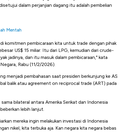
setujui dalam perjanjian dagang itu adalah pembelian
mah Mentah
jadi komitmen pembicaraan kita untuk trade dengan pihak
besar US$ 15 miliar. Itu dari LPG, kemudian dari crude-
yak jadinya, dan itu masuk dalam pembicaraan," kata
na Negara, Rabu (11/2/2026).
 yang menjadi pembahasan saat presiden berkunjung ke AS
al balik atau agreement on reciprocal trade (ART) pada
a sama bilateral antara Amerika Serikat dan Indonesia
eberkan lebih lanjut.
biarkan mereka ingin melakukan investasi di Indonesia
gan nikel, kita terbuka aja. Kan negara kita negara bebas