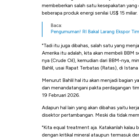
membeberkan salah satu kesepakatan yang di
beberapa produk energi senilai US$ 15 miliar.
Baca:
Pengumuman! RI Bakal Larang Ekspor Ti
"Tadi itu juga dibahas, salah satu yang men
Amerika itu adalah, kita akan membeli BBM se
nya (Crude Oil), kemudian dari BBM-nya, min
Bahlil, usai Rapat Terbatas (Ratas), di Ista
Menurut Bahlil hal itu akan menjadi bagian
dan menandatangani pakta perdagangan timb
19 Februari 2026.
Adapun hal lain yang akan dibahas yaitu kerj
disektor pertambangan. Meski dia tidak memb
"Kita equal treatment aja. Katakanlah kalau 
dengan kritikal mineral ataupun termasuk den