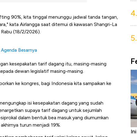
4.
afting 90%, kita tinggal menunggu jadwal tanda tangan,
," kata Airlangga saat ditemui di kawasan Shangri-La
, Rabu (18/2/2026).
5.
t Agenda Besarnya
F
gan kesepakatan tarif dagang itu, masing-masing
kepada dewan legislatif masing-masing.
aporkan ke kongres, bagi Indonesia kita sampaikan ke
k mengungkap isi kesepakatan dagang yang sudah
menargetkan supaya tarif dagang untuk sejumlah
 resiprokal dalam bentuk bea masuk yang diumumkan
akhirnya turun menjadi 19%.
Harga
Bukan AS, Ini 15 Pemerintah dengan
In