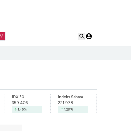
TV
IDX 30
Indeks Saham Syariah Indonesia
359.405
221.978
1.45
%
1.29
%