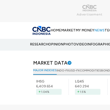
HOME
MARKET
MY MONEY
NEWS
TE
RESEARCH
OPINION
PHOTO
VIDEO
INFOGRAPHI
MARKET DATA
MAJOR INDEXES
INDO-FX
USD-FX
COMMODITIES
BOND
IHSG
LQ45
6,409.654
640.294
1.04
%
1.5
%