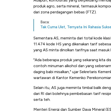
Adapun, komoditas yang berpeluang mendapa
Tembaga Terbang ke Zona B
produk agro, serta mineral, termasuk kompo
dari zona perdagangan bebas (FTZ).
Baca:
Tak Cuma Ulet, Ternyata Ini Rahasia Sukse
Sementara AS, meminta dari total kode klasif
11.474 kode HS yang dikenakan tarif sebesar
yang AS minta dinolkan tarifnya saat masuk 
"Ada beberapa produk yang sekarang kita di
contoh minuman alkohol dan yang sebenarnya
daging babi misalkan," ujar Sekretaris Ke
wartawan di Kantor Kemenko Perekonomian
Selain itu, AS juga meminta timbal balik de
dari RI dari bolehnya pembebasan tarif resip
serta teh.
Menteri Energi dan Sumber Daya Mineral (ES