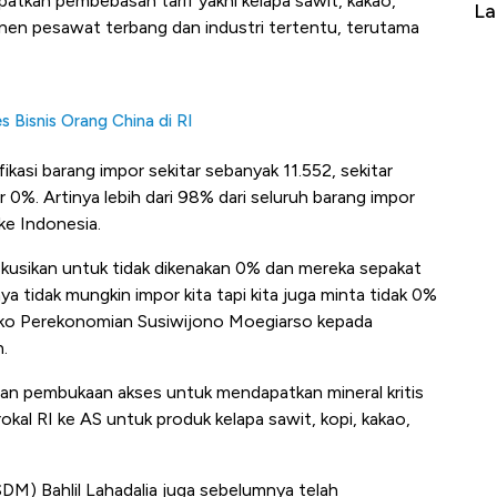
tkan pembebasan tarif yakni kelapa sawit, kakao,
erbahaya
Belanja Terbesar di Dunia
La
nen pesawat terbang dan industri tertentu, terutama
s Bisnis Orang China di RI
ikasi barang impor sekitar sebanyak 11.552, sekitar
 0%. Artinya lebih dari 98% dari seluruh barang impor
ke Indonesia.
skusikan untuk tidak dikenakan 0% dan mereka sepakat
 tidak mungkin impor kita tapi kita juga minta tidak 0%
menko Perekonomian Susiwijono Moegiarso kepada
.
ngan pembukaan akses untuk mendapatkan mineral kritis
rokal RI ke AS untuk produk kelapa sawit, kopi, kakao,
DM) Bahlil Lahadalia juga sebelumnya telah