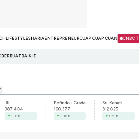
CH
LIFESTYLE
SHARIA
ENTREPRENEUR
CUAP CUAP CUAN
CNBC 
C
BERBUATBAIK.ID
S
JII
Pefindo i-Grade
Sri-Kehati
387.404
160.377
312.025
1.81
%
1.88
%
1.35
%