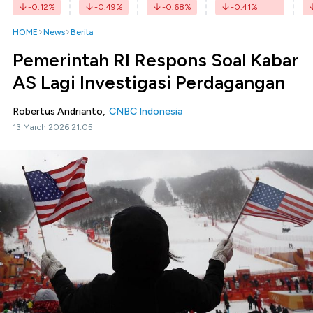
-0.12
%
-0.49
%
-0.68
%
-0.41
%
HOME
News
Berita
Pemerintah RI Respons Soal Kabar
AS Lagi Investigasi Perdagangan
Robertus Andrianto,
CNBC Indonesia
13 March 2026 21:05