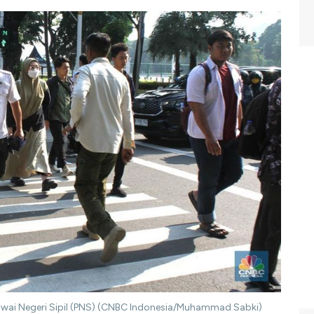
awai Negeri Sipil (PNS) (CNBC Indonesia/Muhammad Sabki)