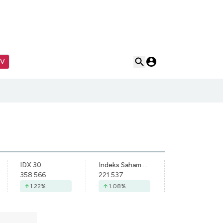
TV
IDX 30
Indeks Saham Syariah Indonesia
358.566
221.537
1.22
%
1.08
%