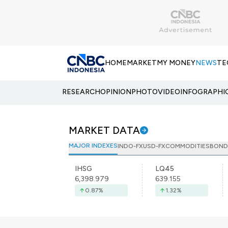
HOME
MARKET
MY MONEY
NEWS
TE
RESEARCH
OPINION
PHOTO
VIDEO
INFOGRAPHI
MARKET DATA
MAJOR INDEXES
INDO-FX
USD-FX
COMMODITIES
BOND
IHSG
LQ45
6,398.979
639.155
0.87
%
1.32
%