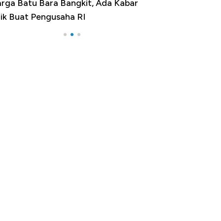
rga Batu Bara Bangkit, Ada Kabar
Harga Emas Jatu
ik Buat Pengusaha RI
Apa yang Sebena