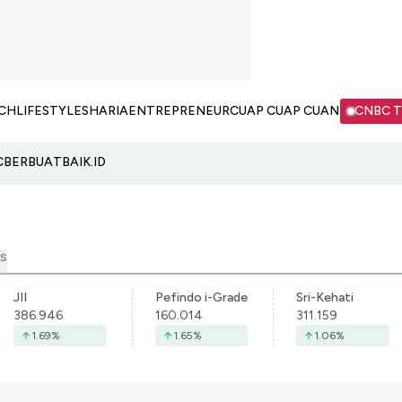
CH
LIFESTYLE
SHARIA
ENTREPRENEUR
CUAP CUAP CUAN
CNBC 
C
BERBUATBAIK.ID
S
JII
Pefindo i-Grade
Sri-Kehati
386.946
160.014
311.159
1.69
%
1.65
%
1.06
%