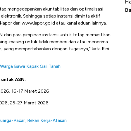
Ini Kekuatan Uang Embraer Kuasai
Ha
tap mengedepankan akuntabilitas dan optimalisasi
Langit Dunia, Pembunuh Boeing-Airbus?
Ba
ektronik. Sehingga setiap instansi diminta aktif
apor dari www.lapor.go.id atau kanal aduan lainnya.
N dan para pimpinan instansi untuk tetap memastikan
asing-masing untuk tidak memberi dan atau menerima
n, yang mempertahankan dengan tugasnya," kata Rini.
Warga Bawa Kapak Gali Tanah
 untuk ASN.
ri 2026, 16-17 Maret 2026
i 2026, 25-27 Maret 2026
luarga-Pacar, Rekan Kerja-Atasan