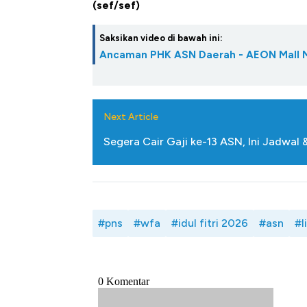
(sef/sef)
Saksikan video di bawah ini:
Ancaman PHK ASN Daerah - AEON Mall 
Next Article
Segera Cair Gaji ke-13 ASN, Ini Jadwal 
#pns
#wfa
#idul fitri 2026
#asn
#l