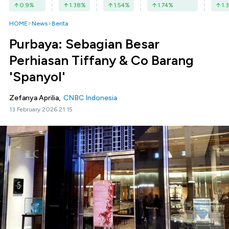
0.9
%
1.38
%
1.54
%
1.74
%
1.3
HOME
News
Berita
Purbaya: Sebagian Besar
Perhiasan Tiffany & Co Barang
'Spanyol'
Zefanya Aprilia,
CNBC Indonesia
13 February 2026 21:15