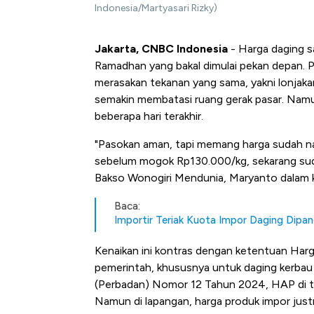
Indonesia/Martyasari Rizky)
Jakarta, CNBC Indonesia
- Harga daging s
Ramadhan yang bakal dimulai pekan depan. P
merasakan tekanan yang sama, yakni lonjakan
semakin membatasi ruang gerak pasar. Namun
beberapa hari terakhir.
"Pasokan aman, tapi memang harga sudah na
sebelum mogok Rp130.000/kg, sekarang su
Bakso Wonogiri Mendunia, Maryanto dalam 
Baca:
Importir Teriak Kuota Impor Daging Dipan
Kenaikan ini kontras dengan ketentuan Har
pemerintah, khususnya untuk daging kerbau
(Perbadan) Nomor 12 Tahun 2024, HAP di t
Namun di lapangan, harga produk impor jus