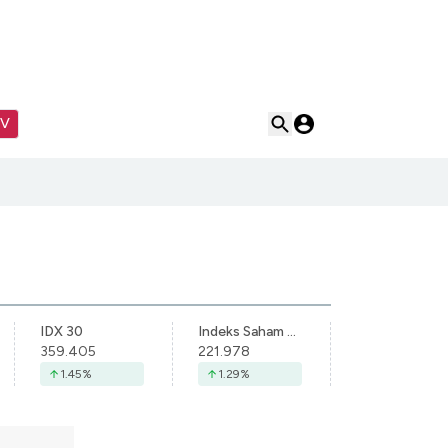
TV
IDX 30
Indeks Saham Syariah Indonesia
359.405
221.978
1.45
%
1.29
%