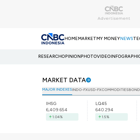
HOME
MARKET
MY MONEY
NEWS
TE
RESEARCH
OPINION
PHOTO
VIDEO
INFOGRAPHI
MARKET DATA
MAJOR INDEXES
INDO-FX
USD-FX
COMMODITIES
BOND
IHSG
LQ45
6,409.654
640.294
1.04
%
1.5
%