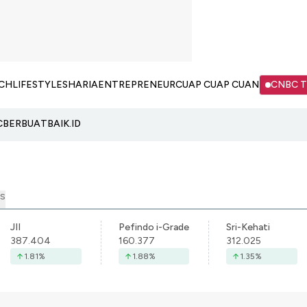
CH
LIFESTYLE
SHARIA
ENTREPRENEUR
CUAP CUAP CUAN
CNBC 
C
BERBUATBAIK.ID
S
JII
Pefindo i-Grade
Sri-Kehati
387.404
160.377
312.025
1.81
%
1.88
%
1.35
%