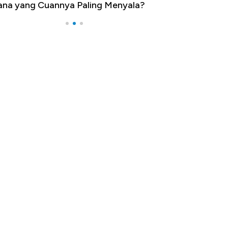
na yang Cuannya Paling Menyala?
Pengangguran Te