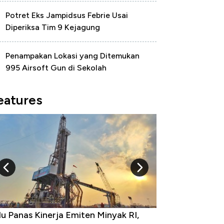
Potret Eks Jampidsus Febrie Usai
Diperiksa Tim 9 Kejagung
Penampakan Lokasi yang Ditemukan
995 Airsoft Gun di Sekolah
eatures
u Panas Kinerja Emiten Minyak RI,
10 Provinsi den