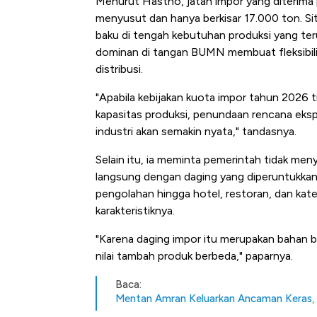
Menurut Hastho, jatah impor yang diterima
menyusut dan hanya berkisar 17.000 ton. Sit
baku di tengah kebutuhan produksi yang teru
dominan di tangan BUMN membuat fleksibili
distribusi.
"Apabila kebijakan kuota impor tahun 2026 t
kapasitas produksi, penundaan rencana eksp
industri akan semakin nyata," tandasnya.
Selain itu, ia meminta pemerintah tidak me
langsung dengan daging yang diperuntukkan 
pengolahan hingga hotel, restoran, dan ka
karakteristiknya.
"Karena daging impor itu merupakan bahan ba
nilai tambah produk berbeda," paparnya.
Baca:
Mentan Amran Keluarkan Ancaman Keras, 