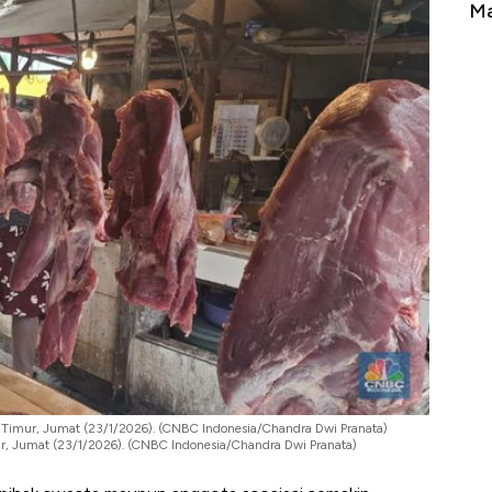
Tembaga Terbang ke Zona Berbahaya
Ma
ta Timur, Jumat (23/1/2026). (CNBC Indonesia/Chandra Dwi Pranata)
ur, Jumat (23/1/2026). (CNBC Indonesia/Chandra Dwi Pranata)