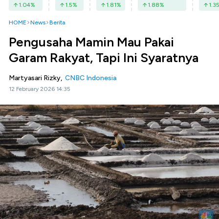
1.04
%
1.5
%
1.81
%
1.88
%
1.3
HOME
News
Berita
Pengusaha Mamin Mau Pakai
Garam Rakyat, Tapi Ini Syaratnya
Martyasari Rizky,
CNBC Indonesia
12 February 2026 14:35