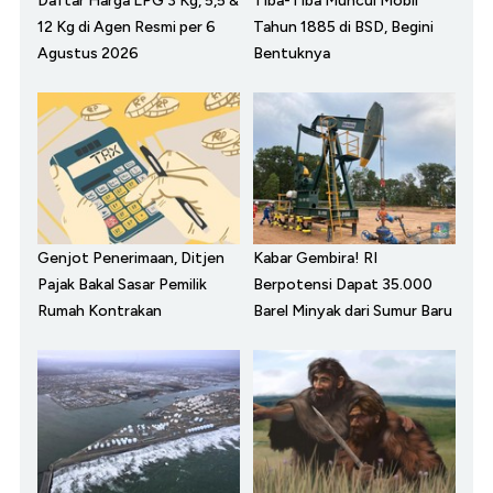
Daftar Harga LPG 3 Kg, 5,5 &
Tiba-Tiba Muncul Mobil
12 Kg di Agen Resmi per 6
Tahun 1885 di BSD, Begini
Agustus 2026
Bentuknya
Genjot Penerimaan, Ditjen
Kabar Gembira! RI
Pajak Bakal Sasar Pemilik
Berpotensi Dapat 35.000
Rumah Kontrakan
Barel Minyak dari Sumur Baru