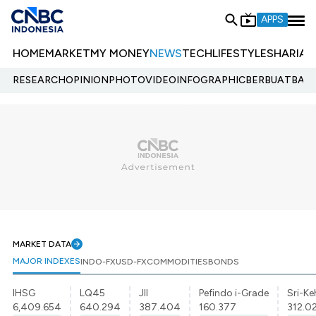
APPS
HOME
MARKET
MY MONEY
NEWS
TECH
LIFESTYLE
SHARIA
E
RESEARCH
OPINION
PHOTO
VIDEO
INFOGRAPHIC
BERBUATBAIK.
MARKET DATA
MAJOR INDEXES
INDO-FX
USD-FX
COMMODITIES
BONDS
IHSG
LQ45
JII
Pefindo i-Grade
Sri-Ke
6,409.654
640.294
387.404
160.377
312.0