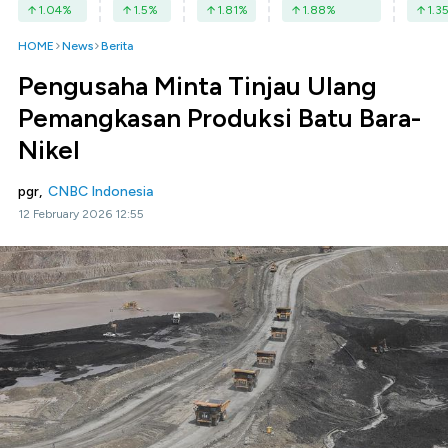
1.04
%
1.5
%
1.81
%
1.88
%
1.3
HOME
News
Berita
Pengusaha Minta Tinjau Ulang
Pemangkasan Produksi Batu Bara-
Nikel
pgr,
CNBC Indonesia
12 February 2026 12:55