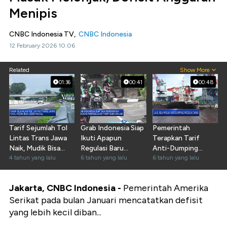
Menipis
CNBC Indonesia TV,
CNBC Indonesia
12 February 2026 10:06
Related
Show More
01:36
00:41
00:48
Tarif Sejumlah Tol
Grab Indonesia Siap
Pemerintah
Lintas Trans Jawa
Ikuti Apapun
Terapkan Tarif
Naik, Mudik Bisa
Regulasi Baru
Anti-Dumping
Mahal
4 tahun yang lalu
Kemenhub
6 tahun yang lalu
Produk China
6 tahun yang lalu
Jakarta, CNBC Indonesia -
Pemerintah Amerika
Serikat pada bulan Januari mencatatkan defisit
yang lebih kecil diban...