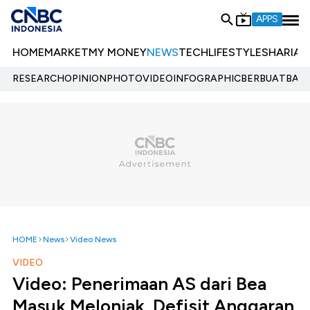
APPS
HOME
MARKET
MY MONEY
NEWS
TECH
LIFESTYLE
SHARIA
E
RESEARCH
OPINION
PHOTO
VIDEO
INFOGRAPHIC
BERBUATBAIK.
HOME
News
Video News
VIDEO
Video: Penerimaan AS dari Bea
Masuk Melonjak, Defisit Anggaran