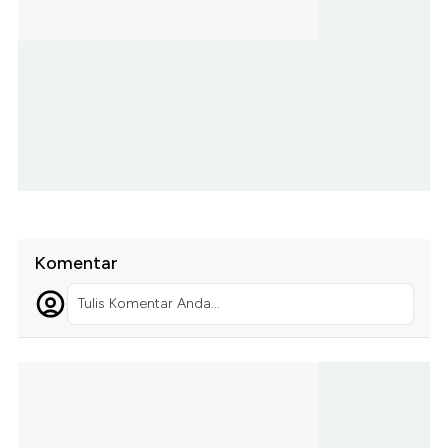
Komentar
Tulis Komentar Anda...