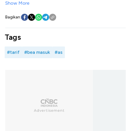
Show More
Bagikan:
Tags
#tarif
#bea masuk
#as