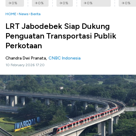
0
%
0
%
0
%
0
%
0
%
HOME
News
Berita
LRT Jabodebek Siap Dukung
Penguatan Transportasi Publik
Perkotaan
Chandra Dwi Pranata,
CNBC Indonesia
10 February 2026 17:20