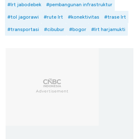
#lrt jabodebek
#pembangunan infrastruktur
#tol jagorawi
#rute lrt
#konektivitas
#trase lrt
#transportasi
#cibubur
#bogor
#lrt harjamukti