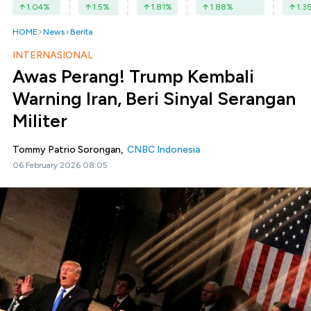
1.04
%
1.5
%
1.81
%
1.88
%
1.3
HOME
News
Berita
INTERNASIONAL
Awas Perang! Trump Kembali
Warning Iran, Beri Sinyal Serangan
Militer
Tommy Patrio Sorongan,
CNBC Indonesia
06 February 2026 08:05