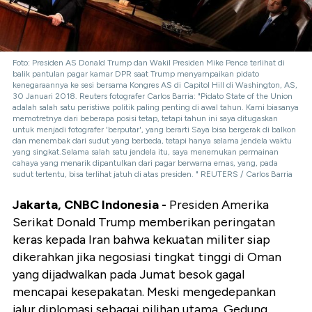
Foto: Presiden AS Donald Trump dan Wakil Presiden Mike Pence terlihat di
balik pantulan pagar kamar DPR saat Trump menyampaikan pidato
kenegaraannya ke sesi bersama Kongres AS di Capitol Hill di Washington, AS,
30 Januari 2018. Reuters fotografer Carlos Barria: "Pidato State of the Union
adalah salah satu peristiwa politik paling penting di awal tahun. Kami biasanya
memotretnya dari beberapa posisi tetap, tetapi tahun ini saya ditugaskan
untuk menjadi fotografer 'berputar', yang berarti Saya bisa bergerak di balkon
dan menembak dari sudut yang berbeda, tetapi hanya selama jendela waktu
yang singkat.Selama salah satu jendela itu, saya menemukan permainan
cahaya yang menarik dipantulkan dari pagar berwarna emas, yang, pada
sudut tertentu, bisa terlihat jatuh di atas presiden. " REUTERS / Carlos Barria
Jakarta, CNBC Indonesia -
Presiden Amerika
Serikat Donald Trump memberikan peringatan
keras kepada Iran bahwa kekuatan militer siap
dikerahkan jika negosiasi tingkat tinggi di Oman
yang dijadwalkan pada Jumat besok gagal
mencapai kesepakatan. Meski mengedepankan
jalur diplomasi sebagai pilihan utama, Gedung