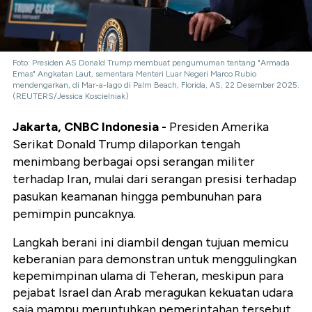
Foto: Presiden AS Donald Trump membuat pengumuman tentang "Armada
Emas" Angkatan Laut, sementara Menteri Luar Negeri Marco Rubio
mendengarkan, di Mar-a-lago di Palm Beach, Florida, AS, 22 Desember 2025.
(REUTERS/Jessica Koscielniak)
Jakarta, CNBC Indonesia -
Presiden Amerika
Serikat Donald Trump dilaporkan tengah
menimbang berbagai opsi serangan militer
terhadap Iran, mulai dari serangan presisi terhadap
pasukan keamanan hingga pembunuhan para
pemimpin puncaknya.
Langkah berani ini diambil dengan tujuan memicu
keberanian para demonstran untuk menggulingkan
kepemimpinan ulama di Teheran, meskipun para
pejabat Israel dan Arab meragukan kekuatan udara
saja mampu meruntuhkan pemerintahan tersebut.