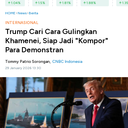
1.04
%
1.5
%
1.81
%
1.88
%
1.3
HOME
News
Berita
INTERNASIONAL
Trump Cari Cara Gulingkan
Khamenei, Siap Jadi "Kompor"
Para Demonstran
Tommy Patrio Sorongan,
CNBC Indonesia
29 January 2026 13:30