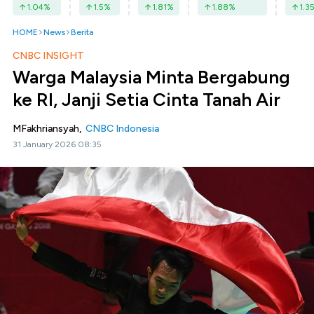
1.04
%
1.5
%
1.81
%
1.88
%
1.3
HOME
News
Berita
CNBC INSIGHT
Warga Malaysia Minta Bergabung
ke RI, Janji Setia Cinta Tanah Air
MFakhriansyah,
CNBC Indonesia
31 January 2026 08:35