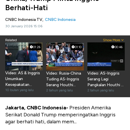
Berhati-Hati
CNBC Indonesia TV,
CNBC Indonesia
30 January 2026 15:06
Related
Show More
01:26
01:10
00:46
Video: AS & Inggris
Video: Rusia-China
Video: AS-Inggris
Umumkan
Tuding AS-Inggris
Serang Lagi
Kesepakatan
Serang Houthi
Pangkalan Houthi di
Ekonomi USD 10
10 bulan yang lalu
Secara Ilegal
2 tahun yang lalu
Yaman
2 tahun yang lalu
Miliar
Jakarta, CNBC Indonesia-
Presiden Amerika
Serikat Donald Trump memperingatkan Inggris
agar berhati hati, dalam mem...