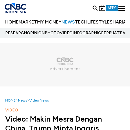
APPS
HOME
MARKET
MY MONEY
NEWS
TECH
LIFESTYLE
SHARIA
E
RESEARCH
OPINION
PHOTO
VIDEO
INFOGRAPHIC
BERBUATBAIK.
HOME
News
Video News
VIDEO
Video: Makin Mesra Dengan
China, Trump Minta Inggris