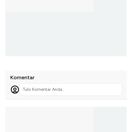
Komentar
Tulis Komentar Anda...