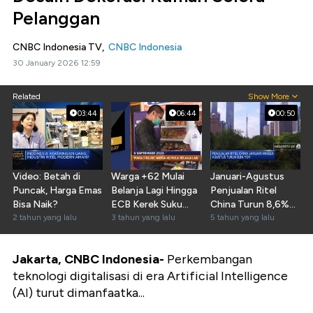
Pelanggan
CNBC Indonesia TV,
CNBC Indonesia
30 January 2026 12:59
Related
Show More
03:44
06:44
00:50
Video: Betah di
Warga +62 Mulai
Januari-Agustus
Puncak, Harga Emas
Belanja Lagi Hingga
Penjualan Ritel
Bisa Naik?
ECB Kerek Suku
China Turun 8,6%
2 tahun yang lalu
Bunga
3 tahun yang lalu
(yoy)
5 tahun yang lalu
Jakarta, CNBC Indonesia-
Perkembangan
teknologi digitalisasi di era Artificial Intelligence
(AI) turut dimanfaatka...