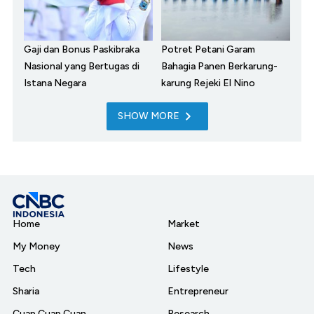
Gaji dan Bonus Paskibraka
Potret Petani Garam
Nasional yang Bertugas di
Bahagia Panen Berkarung-
Istana Negara
karung Rejeki El Nino
SHOW MORE
Home
Market
My Money
News
Tech
Lifestyle
Sharia
Entrepreneur
Cuap Cuap Cuan
Research