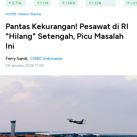
0.71
%
1.11
%
1.48
%
1.33
%
1.01
HOME
News
Berita
Pantas Kekurangan! Pesawat di RI
"Hilang" Setengah, Picu Masalah
Ini
Ferry Sandi,
CNBC Indonesia
28 January 2026 17:05