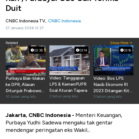
Duit
CNBC Indonesia TV,
CNBC Indonesia
27 January 2026 12:37
Related
Show More
02:38
03:14
03:16
Video: Tanggapan
Purbaya Blak-blakan
Video: Bos LPS:
LPS & KemenPUPR
ke DPR, Alasan
Nasib Ekonomi RI
Soal Aturan Tapera
Ditunjuk Prabowo
2023 Ditangan Kita
2 tahun yang lalu
Jadi Menteri
10 bulan yang lalu
Sendiri!
3 tahun yang lalu
Jakarta, CNBC Indonesia -
Menteri Keuangan,
Purbaya Yudhi Sadewa mengaku tak gentar
mendengar peringatan eks Wakil...