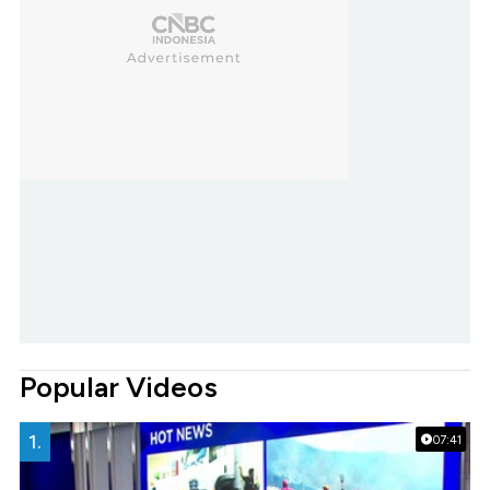
Popular Videos
1.
07:41