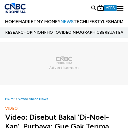
APPS
HOME
MARKET
MY MONEY
NEWS
TECH
LIFESTYLE
SHARIA
E
RESEARCH
OPINION
PHOTO
VIDEO
INFOGRAPHIC
BERBUATBAIK.
HOME
News
Video News
VIDEO
Video: Disebut Bakal 'Di-Noel-
Kan', Purbaya: Gue Gak Terima