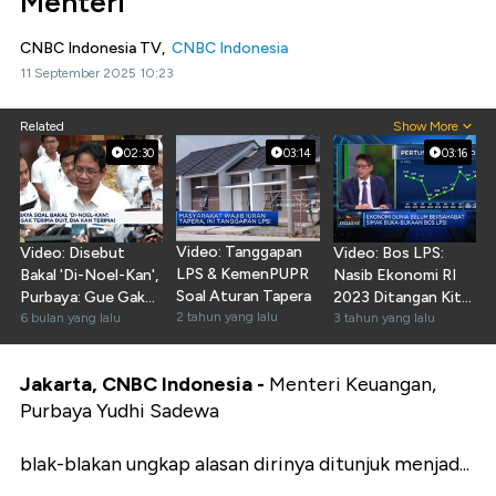
Menteri
CNBC Indonesia TV,
CNBC Indonesia
11 September 2025 10:23
Related
Show More
02:30
03:14
03:16
Video: Tanggapan
Video: Disebut
Video: Bos LPS:
LPS & KemenPUPR
Bakal 'Di-Noel-Kan',
Nasib Ekonomi RI
Soal Aturan Tapera
Purbaya: Gue Gak
2023 Ditangan Kita
2 tahun yang lalu
Terima Duit
6 bulan yang lalu
Sendiri!
3 tahun yang lalu
Jakarta, CNBC Indonesia -
Menteri Keuangan,
Purbaya Yudhi Sadewa
blak-blakan ungkap alasan dirinya ditunjuk menjad...