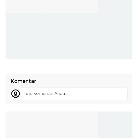
Komentar
Tulis Komentar Anda...