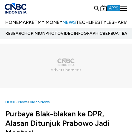
APPS
HOME
MARKET
MY MONEY
NEWS
TECH
LIFESTYLE
SHARIA
E
RESEARCH
OPINION
PHOTO
VIDEO
INFOGRAPHIC
BERBUATBAIK.
HOME
News
Video News
Purbaya Blak-blakan ke DPR,
Alasan Ditunjuk Prabowo Jadi